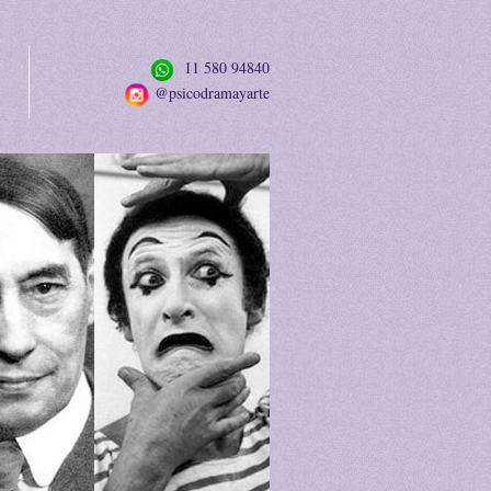
11 580 94840
@psicodramayarte