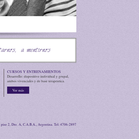
r lo mediocre y perdurable
tarnos, a mentirnos
CURSOS Y ENTRENAMIENTOS
Desarrollo: dispositivo individual y grupal,
ambos vivenciales y de base terapeutica.
Ver más
 piso 2, Dto. A, C.A.B.A., Argentina. Tel: 4706-2897