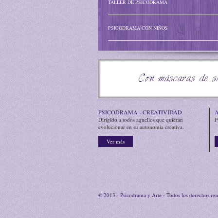
TALLER DE PSICODRAMA
PSICODRAMA CON NIÑOS
Afectamos el arte de ser 
Con máscaras de si
PSICODRAMA - CREATIVIDAD
A
Dirigido a todos aquellos que quieran
P
evolucionar en su autonomia creativa.
Ver más
© 2013 - Psicodrama y Arte - Todos los derechos re