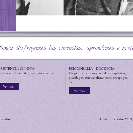
nosotros sin el valor de elegir, por el temor a perde
lencio disfrazamos las carencias, aprendemos a ocul
SISTENCIA CLÍNICA
PSICODRAMA - DOCENCIA
ueden ser idividual, grupal y/o vincular.
Dirigido a medicos generales, psiquiatras,
psicólogos, psicoanalistas, psicopedagogos,
etc.
Ver más
Ver más
servados
Av. del Libertador 5569,