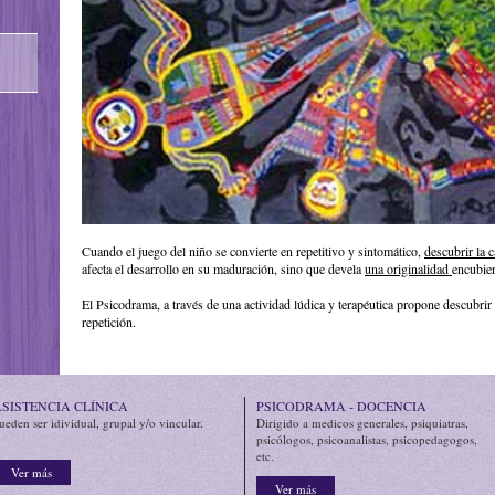
Cuando el juego del niño se convierte en repetitivo y sintomático,
descubrir la 
afecta el desarrollo en su maduración, sino que devela
una originalidad
encubier
El Psicodrama, a través de una actividad lúdica y terapéutica propone descubri
repetición.
SISTENCIA CLÍNICA
PSICODRAMA - DOCENCIA
ueden ser idividual, grupal y/o vincular.
Dirigido a medicos generales, psiquiatras,
psicólogos, psicoanalistas, psicopedagogos,
etc.
Ver más
Ver más